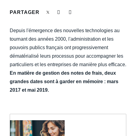
DEVOIR DE PROTECTION
PARTAGER
Finland (English)
FRAIS DE DÉPLACEMENT
Belgium (English)
Depuis l'émergence des nouvelles technologies au
España (Español)
tournant des années 2000, l'administration et les
FRAUDE ET CONFORMITÉ
pouvoirs publics français ont progressivement
Norway (English)
dématérialisé leurs processus pour accompagner les
L’EXPÉRIENCE EMPLOYÉ
particuliers et les entreprises de manière plus efficace.
En matière de gestion des notes de frais, deux
grandes dates sont à garder en mémoire : mars
2017 et mai 2019.