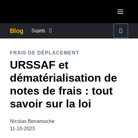
Aller au contenu principal
AMERICAS
Blog
Sujets
United States (English)
ACTUALITÉS DE L’ENTREPRISE
EUROPE
FRAIS DE DÉPLACEMENT
Canada (English)
URSSAF et
United Kingdom (English)
CONTINUITÉ DES AFFAIRES
ASIA PACIFIC
Canada (Français)
dématérialisation de
France (Français)
Australia (English)
México (Español)
CONTRÔLE DES COÛTS DE L’ENTREPRISE
notes de frais : tout
Deutschland (Deutsch)
India (English)
Brasil (Português)
savoir sur la loi
Italia (Italiano)
CROISSANCE ET OPTIMISATION
日本（日本語)
Nederlands (English)
Singapore (English)
Nicolas Benarouche
DÉVELOPPEMENT DURABLE
Sweden (English)
11-10-2023
Denmark (English)