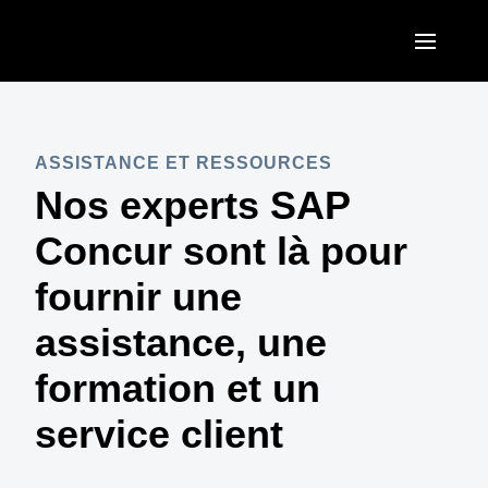
Aller au contenu principal
AMERICAS
United States (English)
ASSISTANCE ET RESSOURCES
EUROPE
Nos experts SAP
Canada (English)
United Kingdom (English)
ASIA PACIFIC
Concur sont là pour
Canada (Français)
France (Français)
Australia (English)
fournir une
México (Español)
Deutschland (Deutsch)
India (English)
assistance, une
Brasil (Português)
Italia (Italiano)
日本（日本語)
formation et un
Nederlands (English)
Singapore (English)
service client
Sweden (English)
Denmark (English)