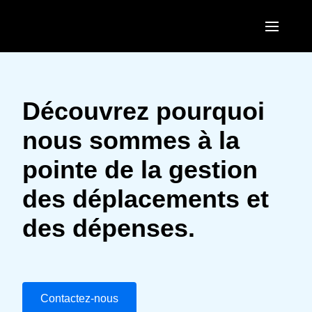
Aller au contenu principal
AMERICAS
United States (English)
Découvrez pourquoi
EUROPE
Canada (English)
nous sommes à la
United Kingdom (English)
ASIA PACIFIC
Canada (Français)
pointe de la gestion
France (Français)
Australia (English)
México (Español)
des déplacements et
Deutschland (Deutsch)
India (English)
Brasil (Português)
des dépenses.
Italia (Italiano)
日本（日本語)
Nederlands (English)
Singapore (English)
Sweden (English)
Contactez-nous
Denmark (English)