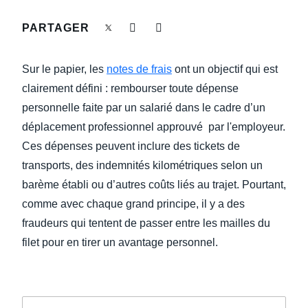
DEVOIR DE PROTECTION
PARTAGER
Finland (English)
FRAIS DE DÉPLACEMENT
Belgium (English)
Sur le papier, les
notes de frais
ont un objectif qui est
España (Español)
clairement défini : rembourser toute dépense
FRAUDE ET CONFORMITÉ
personnelle faite par un salarié dans le cadre d’un
Norway (English)
déplacement professionnel approuvé par l'employeur.
L’EXPÉRIENCE EMPLOYÉ
Ces dépenses peuvent inclure des tickets de
transports, des indemnités kilométriques selon un
barème établi ou d’autres coûts liés au trajet. Pourtant,
comme avec chaque grand principe, il y a des
fraudeurs qui tentent de passer entre les mailles du
filet pour en tirer un avantage personnel.