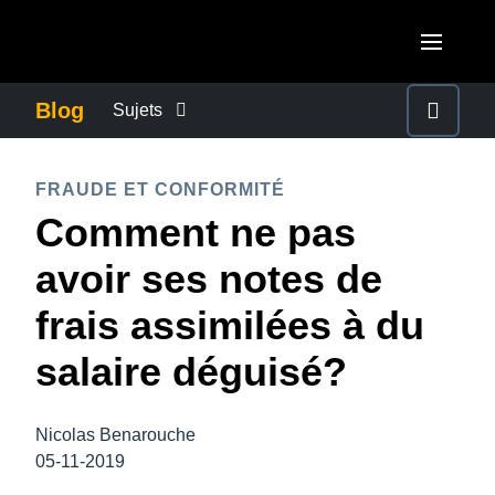
Aller au contenu principal
AMERICAS
Blog
Sujets
United States (English)
ACTUALITÉS DE L’ENTREPRISE
EUROPE
FRAUDE ET CONFORMITÉ
Canada (English)
Comment ne pas
United Kingdom (English)
CONTINUITÉ DES AFFAIRES
ASIA PACIFIC
Canada (Français)
avoir ses notes de
France (Français)
Australia (English)
México (Español)
CONTRÔLE DES COÛTS DE L’ENTREPRISE
frais assimilées à du
Deutschland (Deutsch)
India (English)
Brasil (Português)
salaire déguisé?
Italia (Italiano)
CROISSANCE ET OPTIMISATION
日本（日本語)
Nederlands (English)
Singapore (English)
Nicolas Benarouche
DÉVELOPPEMENT DURABLE
Sweden (English)
05-11-2019
Denmark (English)