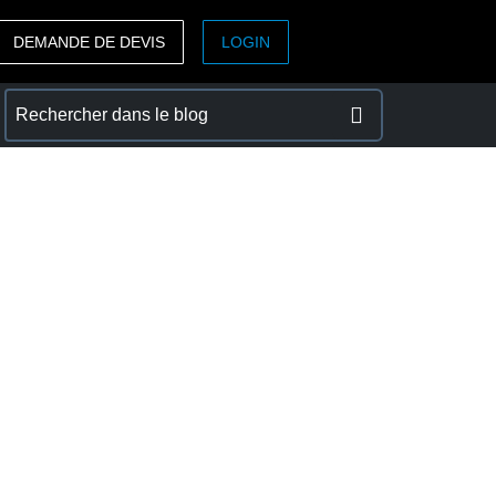
DEMANDE DE DEVIS
LOGIN
ASIA PACIFIC
sh)
Australia (English)
India (English)
日本（日本語)
Singapore (English)