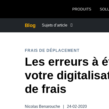
Aller au contenu principal
PRODUITS
SOL
Blog
Sujets d’article
ACTUALITÉS DE L’ENTREPRISE
FRAIS DE DÉPLACEMENT
CONTINUITÉ DES AFFAIRES
Les erreurs à é
CONTRÔLE DES COÛTS DE L’ENTRE
votre digitalis
CROISSANCE ET OPTIMISATION
de frais
DÉVELOPPEMENT DURABLE
Nicolas Benarouche
|
24-02-2020