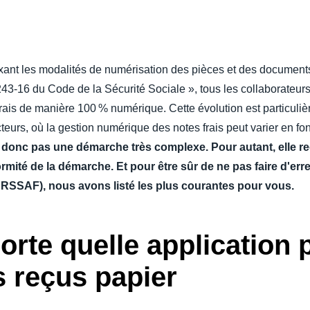
Belgium (English)
España (Español)
ixant les modalités de numérisation des pièces et des documents
Norway (English)
L.243-16 du Code de la Sécurité Sociale », tous les collaborateur
frais de manière 100 % numérique. Cette évolution est particuliè
eurs, où la gestion numérique des notes frais peut varier en fonc
 donc pas une démarche très complexe. Pour autant, elle re
mité de la démarche. Et pour être sûr de ne pas faire d'err
RSSAF), nous avons listé les plus courantes pour vous.
porte quelle application 
s reçus papier