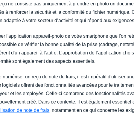
eçu ne consiste pas uniquement à prendre en photo un document p
s à renforcer la sécurité et la conformité du fichier numérique. O
on adaptée à votre secteur d’activité et qui répond aux exigence
iser l'application appareil-photo de votre smartphone que l'on re
mpossible de vérifier la bonne qualité de la prise (cadrage, netteté
fférent d'un appareil à l'autre. L’approbation de l’application ch
mité sont également des aspects essentiels.
 numériser un reçu de note de frais, il est impératif d'utiliser u
 logiciels offrent des fonctionnalités avancées pour le traitement 
ployeur et les employés. Celle-ci comprend des fonctionnalités av
 nouvellement créé. Dans ce contexte, il est également essentie
sation de note de frais
, notamment en ce qui concerne les exi