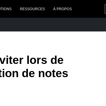
UTIONS
RESSOURCES
À PROPOS
AMERICAS
EUROPE
United States (English)
United Kingdom (Engli
Canada (English)
France (Français)
Canada (Français)
Deutschland (Deutsch)
viter lors de
México (Español)
Italia (Italiano)
PRISE
ation de notes
Brasil (Português)
Nederlands (English)
Sweden (English)
Denmark (English)
Finland (English)