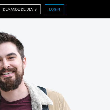
DEMANDE DE DEVIS
LOGIN
ASIA PACIFIC
sh)
Australia (English)
India (English)
日本（日本語)
Singapore (English)