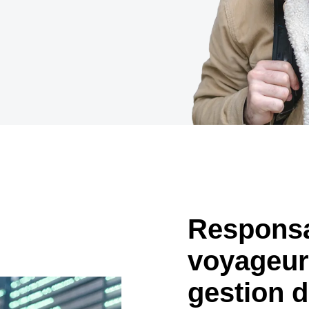
Belgium (English)
España (Español)
Norway (English)
Responsa
voyageurs
gestion 