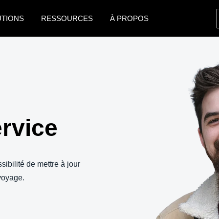
UTIONS
RESSOURCES
À PROPOS
AMERICAS
EUROPE
United States (English)
United Kingdom (Engli
Canada (English)
France (Français)
Canada (Français)
Deutschland (Deutsch)
ervice
México (Español)
Italia (Italiano)
Brasil (Português)
Nederlands (English)
ibilité de mettre à jour
Sweden (English)
 voyage.
Denmark (English)
Finland (English)