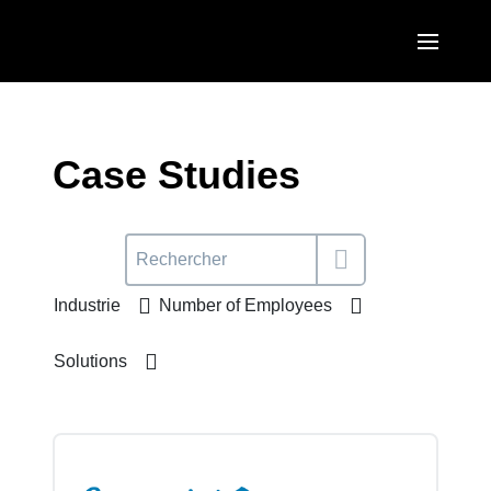
Aller au contenu principal
AMERICAS
United States (English)
Case Studies
EUROPE
Canada (English)
United Kingdom (English)
ASIA PACIFIC
Canada (Français)
France (Français)
Australia (English)
México (Español)
Industrie
Number of Employees
Deutschland (Deutsch)
India (English)
Brasil (Português)
Italia (Italiano)
Solutions
日本（日本語)
Nederlands (English)
Singapore (English)
Sweden (English)
Denmark (English)