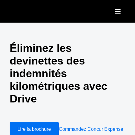
Aller au contenu principal
AMERICAS
United States (English)
Éliminez les
EUROPE
Canada (English)
devinettes des
United Kingdom (English)
ASIA PACIFIC
Canada (Français)
indemnités
France (Français)
Australia (English)
México (Español)
kilométriques avec
Deutschland (Deutsch)
India (English)
Brasil (Português)
Drive
Italia (Italiano)
日本（日本語)
Nederlands (English)
Singapore (English)
Sweden (English)
Lire la brochure
Commandez Concur Expense
Denmark (English)