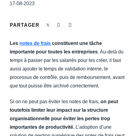
DEVOIR DE PROTECTION
17-08-2023
Finland (English)
FRAIS DE DÉPLACEMENT
Belgium (English)
PARTAGER
España (Español)
FRAUDE ET CONFORMITÉ
Les
notes de frais
constituent une tâche
Norway (English)
importante pour toutes les entreprises
. Au-delà du
L’EXPÉRIENCE EMPLOYÉ
temps à passer par les salariés pour les créer, il faut
aussi ajouter le temps de validation interne, le
processus de contrôle, puis de remboursement, avant
que tout puisse être archivé correctement.
Si on ne peut pas éviter les notes de frais,
on peut
toutefois limiter leur impact sur la structure
organisationnelle pour éviter les pertes trop
importantes de productivité.
L’adoption d’une
solution de gestion numérique des notes de frais peut