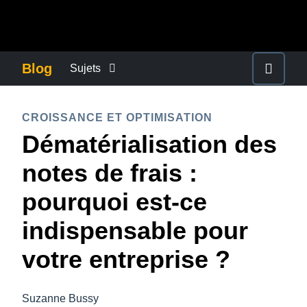
Aller au contenu principal
AMERICAS
Blog
Sujets
United States (English)
ACTUALITÉS DE L’ENTREPRISE
EUROPE
CROISSANCE ET OPTIMISATION
Canada (English)
Dématérialisation des
United Kingdom (English)
CONTINUITÉ DES AFFAIRES
ASIA PACIFIC
Canada (Français)
notes de frais :
France (Français)
Australia (English)
México (Español)
CONTRÔLE DES COÛTS DE L’ENTREPRISE
pourquoi est-ce
Deutschland (Deutsch)
India (English)
Brasil (Português)
indispensable pour
Italia (Italiano)
CROISSANCE ET OPTIMISATION
日本（日本語)
Nederlands (English)
votre entreprise ?
Singapore (English)
DÉVELOPPEMENT DURABLE
Sweden (English)
Suzanne Bussy
Denmark (English)