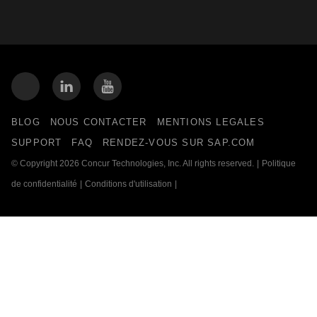
BLOG
NOUS CONTACTER
MENTIONS LEGALES
SUPPORT
FAQ
RENDEZ-VOUS SUR SAP.COM
© Copyright 2026 Concur Technologies, Inc. All rights reserved.
|
Politique
de confidentialité
|
Conditions d'utilisation
|