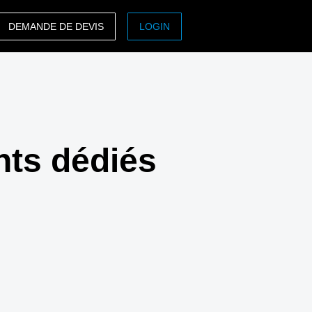
DEMANDE DE DEVIS
LOGIN
ASIA PACIFIC
sh)
Australia (English)
India (English)
nts dédiés
日本（日本語)
Singapore (English)