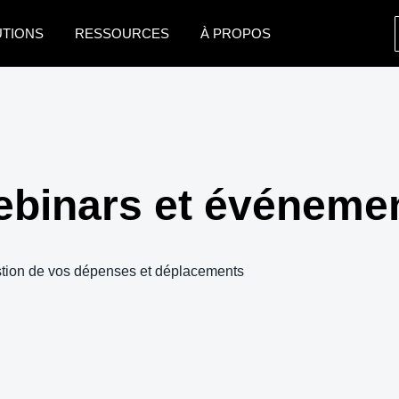
UTIONS
RESSOURCES
À PROPOS
AMERICAS
EUROPE
United States (English)
United Kingdom (Engli
Canada (English)
France (Français)
webinars et événeme
Canada (Français)
Deutschland (Deutsch)
México (Español)
Italia (Italiano)
gestion de vos dépenses et déplacements
Brasil (Português)
Nederlands (English)
Sweden (English)
Denmark (English)
Finland (English)