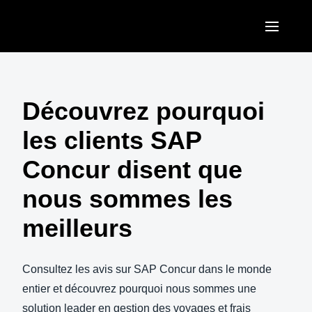
Aller au contenu principal
AMERICAS
United States (English)
Découvrez pourquoi
EUROPE
Canada (English)
les clients SAP
United Kingdom (English)
ASIA PACIFIC
Canada (Français)
Concur disent que
France (Français)
Australia (English)
México (Español)
nous sommes les
Deutschland (Deutsch)
India (English)
Brasil (Português)
meilleurs
Italia (Italiano)
日本（日本語)
Nederlands (English)
Singapore (English)
Consultez les avis sur SAP Concur dans le monde
Sweden (English)
entier et découvrez pourquoi nous sommes une
solution leader en gestion des voyages et frais
Denmark (English)