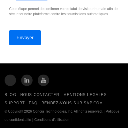
Cette étape permet de confirmer votre statut de visiteur humain afin de
sécuriser notre plateforme contre les soumissions automatiques.
BLOG
NOUS CONTACTER
MENTIONS LEGALES
SUPPORT
FAQ
RENDEZ-VOUS SUR SAP.COM
© Copyright 2026 Concur Technologies, Inc. All rights reserved.
|
Politique
de confidentialité
|
Conditions d'utilisation
|