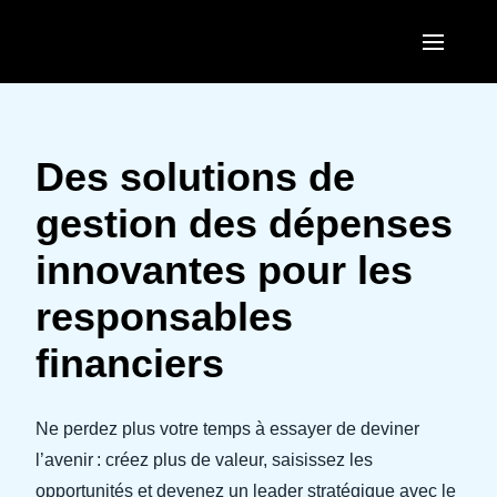
Aller au contenu principal
AMERICAS
United States (English)
Des solutions de
EUROPE
Canada (English)
gestion des dépenses
United Kingdom (English)
ASIA PACIFIC
Canada (Français)
innovantes pour les
France (Français)
Australia (English)
México (Español)
responsables
Deutschland (Deutsch)
India (English)
Brasil (Português)
financiers
Italia (Italiano)
日本（日本語)
Nederlands (English)
Singapore (English)
Ne perdez plus votre temps à essayer de deviner
Sweden (English)
l’avenir : créez plus de valeur, saisissez les
opportunités et devenez un leader stratégique avec le
Denmark (English)