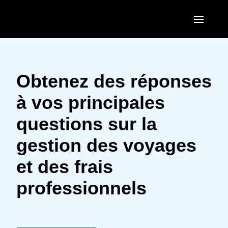
Aller au contenu principal
AMERICAS
United States (English)
Obtenez des réponses
EUROPE
Canada (English)
à vos principales
United Kingdom (English)
ASIA PACIFIC
Canada (Français)
questions sur la
France (Français)
Australia (English)
México (Español)
gestion des voyages
Deutschland (Deutsch)
India (English)
Brasil (Português)
et des frais
Italia (Italiano)
日本（日本語)
professionnels
Nederlands (English)
Singapore (English)
Sweden (English)
Denmark (English)