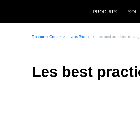
Aller au contenu principal
PRODUITS
SOL
Resource Center
Livres Blancs
Les best practices de la g
Les best practi