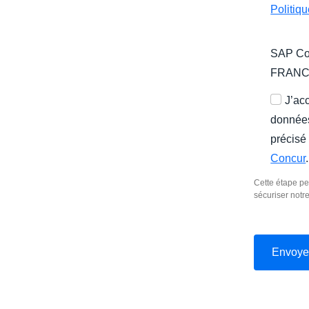
Politiq
SAP Con
FRAN
J’ac
données
précisé
Concur
.
Cette étape pe
sécuriser notr