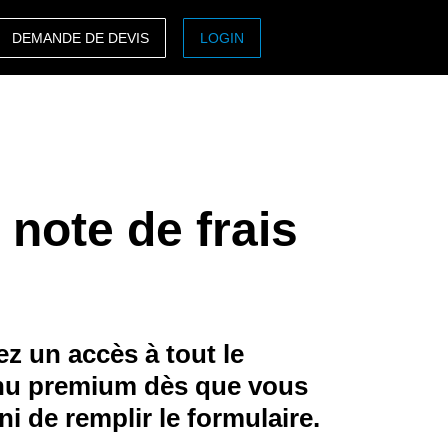
DEMANDE DE DEVIS
LOGIN
ASIA PACIFIC
sh)
Australia (English)
India (English)
 note de frais
日本（日本語)
Singapore (English)
z un accès à tout le
nu premium dès que vous
ini de remplir le formulaire.