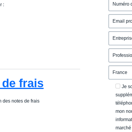
 :
de frais
Je s
supplém
 des notes de frais
télépho
mon nom
informat
marché 