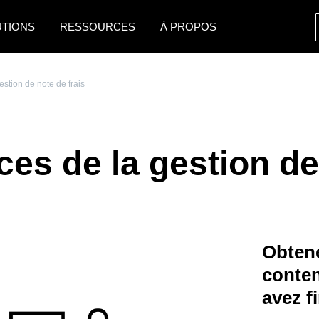
UTIONS
RESSOURCES
À PROPOS
AMERICAS
EUROPE
estion de note de frais
United States (English)
United Kingdom (Engli
Canada (English)
France (Français)
ces de la gestion de
Canada (Français)
Deutschland (Deutsch)
México (Español)
Italia (Italiano)
Brasil (Português)
Nederlands (English)
Obtene
Sweden (English)
conte
Denmark (English)
avez f
Finland (English)