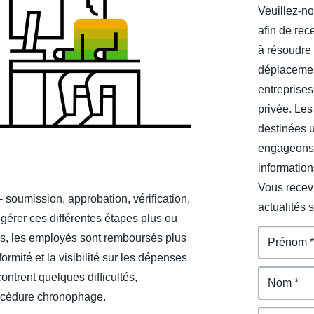
Veuillez-no
Belgium (English)
afin de rec
España (Español)
à résoudre 
déplacemen
Norway (English)
entreprises
privée. Les
destinées 
engageons 
information
Vous recevr
 soumission, approbation, vérification,
actualités 
gérer ces différentes étapes plus ou
es, les employés sont remboursés plus
ormité et la visibilité sur les dépenses
ntrent quelques difficultés,
rocédure chronophage.