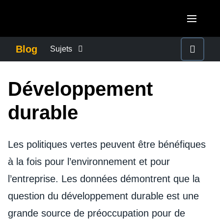
Aller au contenu principal
AMERICAS
Blog
Sujets
United States (English)
ACTUALITÉS DE L’ENTREPRISE
EUROPE
Développement
Canada (English)
United Kingdom (English)
CONTINUITÉ DES AFFAIRES
ASIA PACIFIC
durable
Canada (Français)
France (Français)
Australia (English)
México (Español)
CONTRÔLE DES COÛTS DE L’ENTREPRISE
Deutschland (Deutsch)
Les politiques vertes peuvent être bénéfiques
India (English)
Brasil (Português)
Italia (Italiano)
à la fois pour l’environnement et pour
CROISSANCE ET OPTIMISATION
日本（日本語)
l’entreprise. Les données démontrent que la
Nederlands (English)
Singapore (English)
DÉVELOPPEMENT DURABLE
question du développement durable est une
Sweden (English)
grande source de préoccupation pour de
Denmark (English)