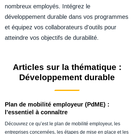
DEVOIR DE PROTECTION
nombreux employés. Intégrez le
Finland (English)
développement durable dans vos programmes
FRAIS DE DÉPLACEMENT
Belgium (English)
et équipez vos collaborateurs d'outils pour
España (Español)
atteindre vos objectifs de durabilité.
FRAUDE ET CONFORMITÉ
Norway (English)
L’EXPÉRIENCE EMPLOYÉ
Articles sur la thématique :
Développement durable
Plan de mobilité employeur (PdME) :
l'essentiel à connaître
Découvrez ce qu’est le plan de mobilité employeur, les
entreprises concernées, les étapes de mise en place et les