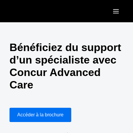
Aller au contenu principal
AMERICAS
United States (English)
Bénéficiez du support
EUROPE
Canada (English)
d’un spécialiste avec
United Kingdom (English)
ASIA PACIFIC
Canada (Français)
Concur Advanced
France (Français)
Australia (English)
México (Español)
Care
Deutschland (Deutsch)
India (English)
Brasil (Português)
Italia (Italiano)
日本（日本語)
Nederlands (English)
Singapore (English)
Accéder à la brochure
Sweden (English)
Denmark (English)