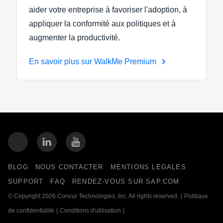
aider votre entreprise à favoriser l'adoption, à
appliquer la conformité aux politiques et à
augmenter la productivité.
En savoir plus sur WalkMe Premium
BLOG
NOUS CONTACTER
MENTIONS LEGALES
SUPPORT
FAQ
RENDEZ-VOUS SUR SAP.COM
© Copyright 2026 Concur Technologies, Inc. All rights reserved.
|
Politique
de confidentialité
|
Conditions d'utilisation
|