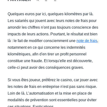
DEVOIR DE PROTECTION
Finland (English)
Quelques euros par ici, quelques kilomètres par là.
FRAIS DE DÉPLACEMENT
Belgium (English)
Les salariés qui jouent avec leurs notes de frais pour
arrondir les chiffres n'ont pas toujours conscience des
España (Español)
FRAUDE ET CONFORMITÉ
impacts de leurs actions. Pourtant, le résultat est bien
Norway (English)
là : le fait de modifier consciemment une
note de frais
,
L’EXPÉRIENCE EMPLOYÉ
notamment en ce qui concerne les indemnités
kilométriques, afin d'en tirer un profit personnel
constitue une fraude. Et lorsqu'elle est découverte,
celle-ci peut avoir des conséquences graves.
Si vous êtes joueur, préférez le casino, car jouer avec
les notes de frais en entreprise n'est pas sans risque.
Loin de là. L’automatisation et la mise en place de
modalités de prévention sont essentielles pour éviter
ces situations. Explications.