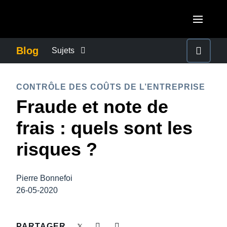
Aller au contenu principal
AMERICAS
Blog
Sujets
United States (English)
ACTUALITÉS DE L’ENTREPRISE
EUROPE
CONTRÔLE DES COÛTS DE L’ENTREPRISE
Canada (English)
Fraude et note de
United Kingdom (English)
CONTINUITÉ DES AFFAIRES
ASIA PACIFIC
Canada (Français)
frais : quels sont les
France (Français)
Australia (English)
México (Español)
CONTRÔLE DES COÛTS DE L’ENTREPRISE
risques ?
Deutschland (Deutsch)
India (English)
Brasil (Português)
Italia (Italiano)
CROISSANCE ET OPTIMISATION
日本（日本語)
Pierre Bonnefoi
Nederlands (English)
26-05-2020
Singapore (English)
DÉVELOPPEMENT DURABLE
Sweden (English)
PARTAGER
Denmark (English)