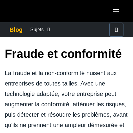
Aller au contenu principal
AMERICAS
Blog
Sujets
United States (English)
ACTUALITÉS DE L’ENTREPRISE
EUROPE
Fraude et conformité
Canada (English)
United Kingdom (English)
CONTINUITÉ DES AFFAIRES
ASIA PACIFIC
Canada (Français)
France (Français)
La fraude et la non-conformité nuisent aux
Australia (English)
México (Español)
CONTRÔLE DES COÛTS DE L’ENTREPRISE
entreprises de toutes tailles. Avec une
Deutschland (Deutsch)
India (English)
Brasil (Português)
technologie adaptée, votre entreprise peut
Italia (Italiano)
CROISSANCE ET OPTIMISATION
日本（日本語)
augmenter la conformité, atténuer les risques,
Nederlands (English)
Singapore (English)
puis détecter et résoudre les problèmes, avant
DÉVELOPPEMENT DURABLE
Sweden (English)
qu'ils ne prennent une ampleur démesurée et
Denmark (English)