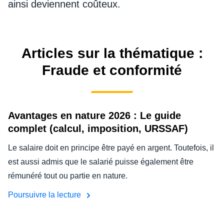
ainsi deviennent coûteux.
DEVOIR DE PROTECTION
Finland (English)
FRAIS DE DÉPLACEMENT
Belgium (English)
Articles sur la thématique :
España (Español)
FRAUDE ET CONFORMITÉ
Fraude et conformité
Norway (English)
L’EXPÉRIENCE EMPLOYÉ
Avantages en nature 2026 : Le guide
complet (calcul, imposition, URSSAF)
Le salaire doit en principe être payé en argent. Toutefois, il
est aussi admis que le salarié puisse également être
rémunéré tout ou partie en nature.
Poursuivre la lecture