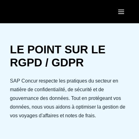
Aller au contenu principal
AMERICAS
United States (English)
LE POINT SUR LE
EUROPE
Canada (English)
RGPD / GDPR
United Kingdom (English)
ASIA PACIFIC
Canada (Français)
France (Français)
Australia (English)
SAP Concur respecte les pratiques du secteur en
México (Español)
Deutschland (Deutsch)
matière de confidentialité, de sécurité et de
India (English)
Brasil (Português)
gouvernance des données. Tout en protégeant vos
Italia (Italiano)
日本（日本語)
données, nous vous aidons à optimiser la gestion de
Nederlands (English)
vos voyages d'affaires et notes de frais.
Singapore (English)
Sweden (English)
Denmark (English)