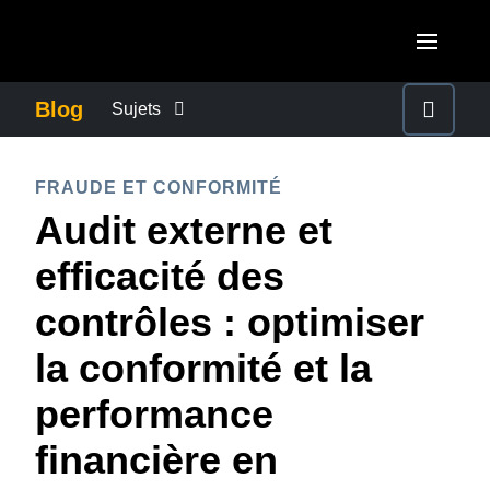
Aller au contenu principal
AMERICAS
Blog
Sujets
United States (English)
ACTUALITÉS DE L’ENTREPRISE
EUROPE
FRAUDE ET CONFORMITÉ
Canada (English)
Audit externe et
United Kingdom (English)
CONTINUITÉ DES AFFAIRES
ASIA PACIFIC
Canada (Français)
efficacité des
France (Français)
Australia (English)
México (Español)
CONTRÔLE DES COÛTS DE L’ENTREPRISE
contrôles : optimiser
Deutschland (Deutsch)
India (English)
Brasil (Português)
la conformité et la
Italia (Italiano)
CROISSANCE ET OPTIMISATION
日本（日本語)
Nederlands (English)
performance
Singapore (English)
DÉVELOPPEMENT DURABLE
Sweden (English)
financière en
Denmark (English)