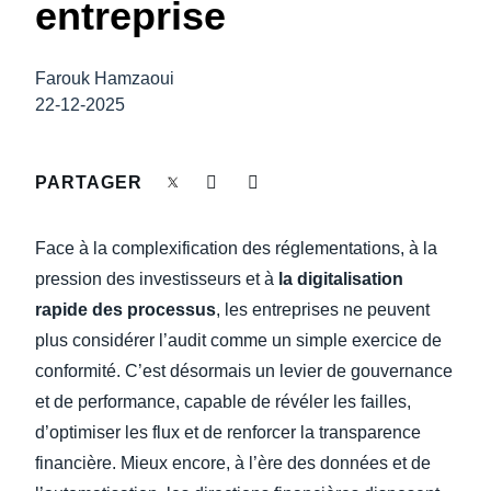
entreprise
DEVOIR DE PROTECTION
Finland (English)
FRAIS DE DÉPLACEMENT
Farouk Hamzaoui
Belgium (English)
22-12-2025
España (Español)
FRAUDE ET CONFORMITÉ
Norway (English)
PARTAGER
L’EXPÉRIENCE EMPLOYÉ
Face à la complexification des réglementations, à la
pression des investisseurs et à
la digitalisation
rapide des processus
, les entreprises ne peuvent
plus considérer l’audit comme un simple exercice de
conformité. C’est désormais un levier de gouvernance
et de performance, capable de révéler les failles,
d’optimiser les flux et de renforcer la transparence
financière. Mieux encore, à l’ère des données et de