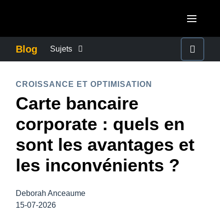
Aller au contenu principal
AMERICAS
Blog
Sujets
United States (English)
ACTUALITÉS DE L’ENTREPRISE
EUROPE
CROISSANCE ET OPTIMISATION
Canada (English)
Carte bancaire
United Kingdom (English)
CONTINUITÉ DES AFFAIRES
ASIA PACIFIC
Canada (Français)
corporate : quels en
France (Français)
Australia (English)
México (Español)
CONTRÔLE DES COÛTS DE L’ENTREPRISE
sont les avantages et
Deutschland (Deutsch)
India (English)
Brasil (Português)
les inconvénients ?
Italia (Italiano)
CROISSANCE ET OPTIMISATION
日本（日本語)
Nederlands (English)
Singapore (English)
Deborah Anceaume
DÉVELOPPEMENT DURABLE
Sweden (English)
15-07-2026
Denmark (English)