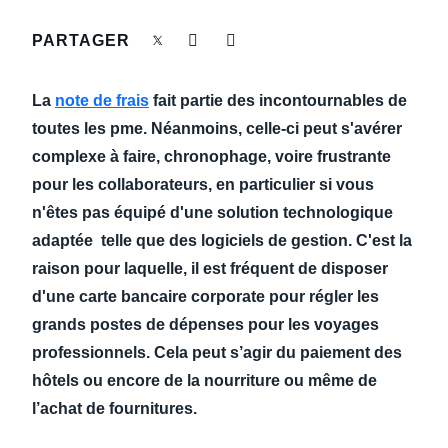
DEVOIR DE PROTECTION
PARTAGER
Finland (English)
FRAIS DE DÉPLACEMENT
Belgium (English)
La
note de frais
fait partie des incontournables de
España (Español)
toutes les pme. Néanmoins, celle-ci peut s'avérer
FRAUDE ET CONFORMITÉ
complexe à faire, chronophage, voire frustrante
Norway (English)
pour les collaborateurs, en particulier si vous
L’EXPÉRIENCE EMPLOYÉ
n'êtes pas équipé d'une solution technologique
adaptée telle que des logiciels de gestion. C'est la
raison pour laquelle, il est fréquent de disposer
d'une carte bancaire corporate pour régler les
grands postes de dépenses pour les voyages
professionnels. Cela peut s’agir du paiement des
hôtels ou encore de la nourriture ou même de
l’achat de fournitures.