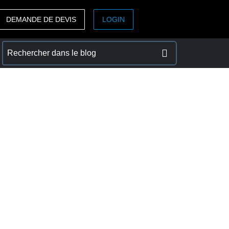
DEMANDE DE DEVIS
LOGIN
ASIA PACIFIC
sh)
Australia (English)
India (English)
日本（日本語)
Singapore (English)