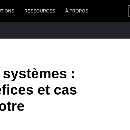
UTIONS
RESSOURCES
À PROPOS
AMERICAS
EUROPE
United States (English)
United Kingdom (Engli
Canada (English)
France (Français)
Canada (Français)
Deutschland (Deutsch)
s systèmes :
México (Español)
Italia (Italiano)
PRISE
éfices et cas
Brasil (Português)
Nederlands (English)
otre
Sweden (English)
Denmark (English)
Finland (English)