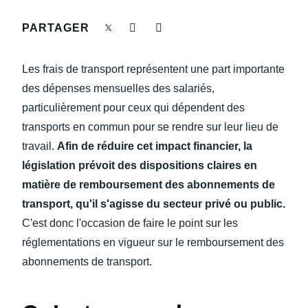
DEVOIR DE PROTECTION
PARTAGER
Finland (English)
FRAIS DE DÉPLACEMENT
Belgium (English)
Les frais de transport représentent une part importante
España (Español)
des dépenses mensuelles des salariés,
FRAUDE ET CONFORMITÉ
particulièrement pour ceux qui dépendent des
Norway (English)
transports en commun pour se rendre sur leur lieu de
L’EXPÉRIENCE EMPLOYÉ
travail.
Afin de réduire cet impact financier, la
législation prévoit des dispositions claires en
matière de remboursement des abonnements de
transport, qu'il s'agisse du secteur privé ou public.
C'est donc l'occasion de faire le point sur les
réglementations en vigueur sur le remboursement des
abonnements de transport.