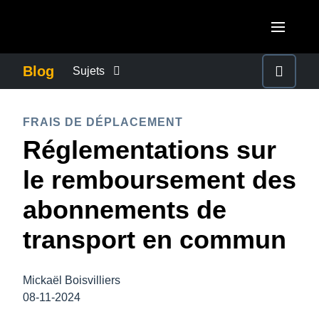
Aller au contenu principal
AMERICAS
Blog
Sujets
United States (English)
ACTUALITÉS DE L’ENTREPRISE
EUROPE
FRAIS DE DÉPLACEMENT
Canada (English)
Réglementations sur
United Kingdom (English)
CONTINUITÉ DES AFFAIRES
ASIA PACIFIC
Canada (Français)
le remboursement des
France (Français)
Australia (English)
México (Español)
CONTRÔLE DES COÛTS DE L’ENTREPRISE
abonnements de
Deutschland (Deutsch)
India (English)
Brasil (Português)
transport en commun
Italia (Italiano)
CROISSANCE ET OPTIMISATION
日本（日本語)
Nederlands (English)
Singapore (English)
Mickaël Boisvilliers
DÉVELOPPEMENT DURABLE
Sweden (English)
08-11-2024
Denmark (English)