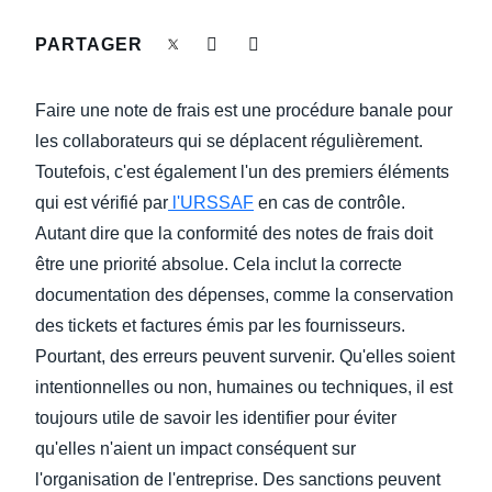
DEVOIR DE PROTECTION
PARTAGER
Finland (English)
FRAIS DE DÉPLACEMENT
Belgium (English)
Faire une note de frais est une procédure banale pour
España (Español)
les collaborateurs qui se déplacent régulièrement.
FRAUDE ET CONFORMITÉ
Toutefois, c'est également l'un des premiers éléments
Norway (English)
qui est vérifié par
l'URSSAF
en cas de contrôle.
L’EXPÉRIENCE EMPLOYÉ
Autant dire que la conformité des notes de frais doit
être une priorité absolue. Cela inclut la correcte
documentation des dépenses, comme la conservation
des tickets et factures émis par les fournisseurs.
Pourtant, des erreurs peuvent survenir. Qu'elles soient
intentionnelles ou non, humaines ou techniques, il est
toujours utile de savoir les identifier pour éviter
qu'elles n'aient un impact conséquent sur
l'organisation de l'entreprise. Des sanctions peuvent