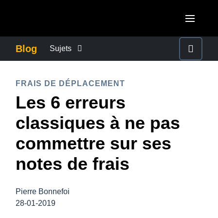
Aller au contenu principal
AMERICAS
Blog
Sujets
United States (English)
ACTUALITÉS DE L’ENTREPRISE
EUROPE
FRAIS DE DÉPLACEMENT
Canada (English)
Les 6 erreurs
United Kingdom (English)
CONTINUITÉ DES AFFAIRES
ASIA PACIFIC
Canada (Français)
classiques à ne pas
France (Français)
Australia (English)
México (Español)
CONTRÔLE DES COÛTS DE L’ENTREPRISE
commettre sur ses
Deutschland (Deutsch)
India (English)
Brasil (Português)
notes de frais
Italia (Italiano)
CROISSANCE ET OPTIMISATION
日本（日本語)
Nederlands (English)
Singapore (English)
Pierre Bonnefoi
DÉVELOPPEMENT DURABLE
Sweden (English)
28-01-2019
Denmark (English)