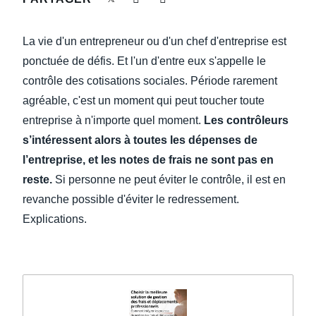
DEVOIR DE PROTECTION
Finland (English)
La vie d'un entrepreneur ou d'un chef d'entreprise est
FRAIS DE DÉPLACEMENT
Belgium (English)
ponctuée de défis. Et l'un d'entre eux s'appelle le
contrôle des cotisations sociales. Période rarement
España (Español)
FRAUDE ET CONFORMITÉ
agréable, c'est un moment qui peut toucher toute
Norway (English)
entreprise à n'importe quel moment.
Les contrôleurs
L’EXPÉRIENCE EMPLOYÉ
s’intéressent alors à toutes les dépenses de
l’entreprise, et les notes de frais ne sont pas en
reste.
Si personne ne peut éviter le contrôle, il est en
revanche possible d'éviter le redressement.
Explications.