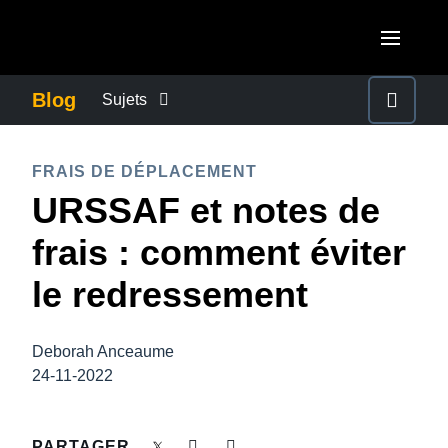
Aller au contenu principal
AMERICAS
Blog
Sujets
United States (English)
ACTUALITÉS DE L’ENTREPRISE
EUROPE
FRAIS DE DÉPLACEMENT
Canada (English)
URSSAF et notes de
United Kingdom (English)
CONTINUITÉ DES AFFAIRES
ASIA PACIFIC
Canada (Français)
frais : comment éviter
France (Français)
Australia (English)
México (Español)
CONTRÔLE DES COÛTS DE L’ENTREPRISE
le redressement
Deutschland (Deutsch)
India (English)
Brasil (Português)
Italia (Italiano)
CROISSANCE ET OPTIMISATION
日本（日本語)
Deborah Anceaume
Nederlands (English)
24-11-2022
Singapore (English)
DÉVELOPPEMENT DURABLE
Sweden (English)
PARTAGER
Denmark (English)