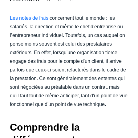
DEVOIR DE PROTECTION
Finland (English)
Les notes de frais
concernent tout le monde : les
FRAIS DE DÉPLACEMENT
Belgium (English)
salariés, la direction et même le chef d'entreprise ou
l’entrepreneur individuel. Toutefois, un cas auquel on
España (Español)
FRAUDE ET CONFORMITÉ
pense moins souvent est celui des prestataires
Norway (English)
extérieurs. En effet, lorsqu'une organisation tierce
L’EXPÉRIENCE EMPLOYÉ
engage des frais pour le compte d'un client, il arrive
parfois que ceux-ci soient refacturés dans le cadre de
la prestation. Ce sont généralement des ententes qui
sont négociées au préalable dans un contrat, mais
qu'il faut tout de même anticiper, tant d'un point de vue
fonctionnel que d'un point de vue technique.
Comprendre la