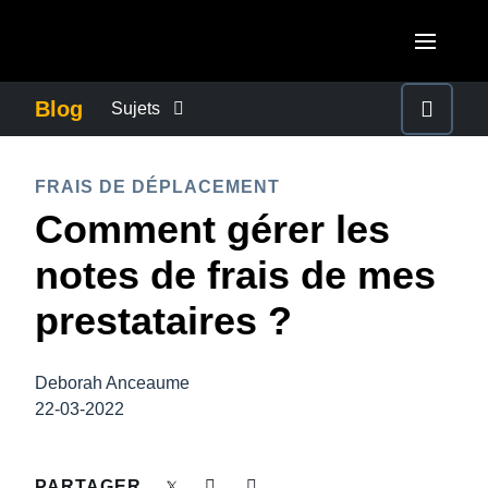
Aller au contenu principal
AMERICAS
Blog
Sujets
United States (English)
ACTUALITÉS DE L’ENTREPRISE
EUROPE
FRAIS DE DÉPLACEMENT
Canada (English)
Comment gérer les
United Kingdom (English)
CONTINUITÉ DES AFFAIRES
ASIA PACIFIC
Canada (Français)
notes de frais de mes
France (Français)
Australia (English)
México (Español)
CONTRÔLE DES COÛTS DE L’ENTREPRISE
prestataires ?
Deutschland (Deutsch)
India (English)
Brasil (Português)
Italia (Italiano)
CROISSANCE ET OPTIMISATION
日本（日本語)
Deborah Anceaume
Nederlands (English)
22-03-2022
Singapore (English)
DÉVELOPPEMENT DURABLE
Sweden (English)
PARTAGER
Denmark (English)