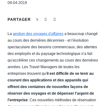
DEVOIR DE PROTECTION
09-04-2019
Finland (English)
FRAIS DE DÉPLACEMENT
Belgium (English)
PARTAGER
España (Español)
FRAUDE ET CONFORMITÉ
La
gestion des voyages d'affaires
a beaucoup changé
Norway (English)
au cours des dernières décennies - et l'évolution
L’EXPÉRIENCE EMPLOYÉ
spectaculaire des besoins commerciaux, des attentes
des employés et du paysage technologique n'a fait
qu'accélérer ces changements au cours des dernières
années. Les Travel Managers de toutes les
entreprises trouvent qu'
il est difficile de se tenir au
courant des applications et des appareils qui
offrent des centaines de nouvelles façons de
réserver des voyages et de dépenser l'argent de
l'entreprise
. Ces nouvelles méthodes de réservation