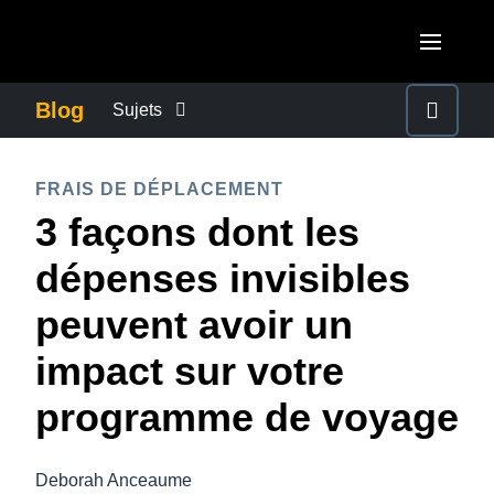
Aller au contenu principal
AMERICAS
Blog
Sujets
United States (English)
ACTUALITÉS DE L’ENTREPRISE
EUROPE
FRAIS DE DÉPLACEMENT
Canada (English)
3 façons dont les
United Kingdom (English)
CONTINUITÉ DES AFFAIRES
ASIA PACIFIC
Canada (Français)
dépenses invisibles
France (Français)
Australia (English)
México (Español)
CONTRÔLE DES COÛTS DE L’ENTREPRISE
peuvent avoir un
Deutschland (Deutsch)
India (English)
Brasil (Português)
impact sur votre
Italia (Italiano)
CROISSANCE ET OPTIMISATION
日本（日本語)
Nederlands (English)
programme de voyage
Singapore (English)
DÉVELOPPEMENT DURABLE
Sweden (English)
Deborah Anceaume
Denmark (English)