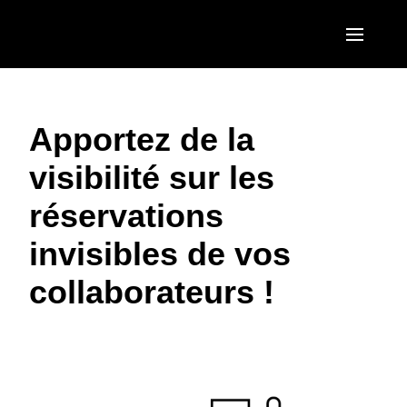
Aller au contenu principal
AMERICAS
Apportez de la
United States (English)
EUROPE
visibilité sur les
Canada (English)
United Kingdom (English)
ASIA PACIFIC
réservations
Canada (Français)
France (Français)
Australia (English)
México (Español)
invisibles de vos
Deutschland (Deutsch)
India (English)
Brasil (Português)
collaborateurs !
Italia (Italiano)
日本（日本語)
Nederlands (English)
Singapore (English)
Sweden (English)
Denmark (English)