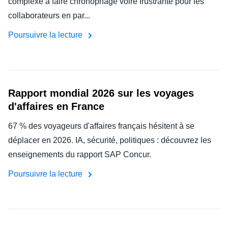
complexe à faire chronophage voire frustrante pour les
DEVOIR DE PROTECTION
collaborateurs en par...
Finland (English)
Poursuivre la lecture
FRAIS DE DÉPLACEMENT
Belgium (English)
España (Español)
FRAUDE ET CONFORMITÉ
Norway (English)
Rapport mondial 2026 sur les voyages
L’EXPÉRIENCE EMPLOYÉ
d'affaires en France
67 % des voyageurs d'affaires français hésitent à se
déplacer en 2026. IA, sécurité, politiques : découvrez les
enseignements du rapport SAP Concur.
Poursuivre la lecture