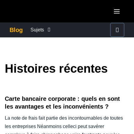
Aller au contenu principal
AMERICAS
Blog
Sujets
United States (English)
ACTUALITÉS DE L’ENTREPRISE
EUROPE
Canada (English)
United Kingdom (English)
CONTINUITÉ DES AFFAIRES
ASIA PACIFIC
Histoires récentes
Canada (Français)
France (Français)
Australia (English)
México (Español)
CONTRÔLE DES COÛTS DE L’ENTREPRISE
Deutschland (Deutsch)
India (English)
Brasil (Português)
Italia (Italiano)
Carte bancaire corporate : quels en sont
CROISSANCE ET OPTIMISATION
日本（日本語)
les avantages et les inconvénients ?
Nederlands (English)
Singapore (English)
DÉVELOPPEMENT DURABLE
La note de frais fait partie des incontournables de toutes
Sweden (English)
les entreprises Néanmoins celleci peut savérer
Denmark (English)