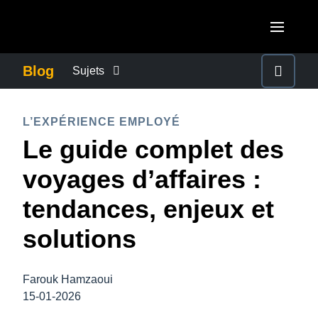
Aller au contenu principal
AMERICAS
Blog
Sujets
United States (English)
ACTUALITÉS DE L’ENTREPRISE
EUROPE
L’EXPÉRIENCE EMPLOYÉ
Canada (English)
Le guide complet des
United Kingdom (English)
CONTINUITÉ DES AFFAIRES
ASIA PACIFIC
Canada (Français)
voyages d’affaires :
France (Français)
Australia (English)
México (Español)
CONTRÔLE DES COÛTS DE L’ENTREPRISE
tendances, enjeux et
Deutschland (Deutsch)
India (English)
Brasil (Português)
solutions
Italia (Italiano)
CROISSANCE ET OPTIMISATION
日本（日本語)
Nederlands (English)
Singapore (English)
Farouk Hamzaoui
DÉVELOPPEMENT DURABLE
Sweden (English)
15-01-2026
Denmark (English)