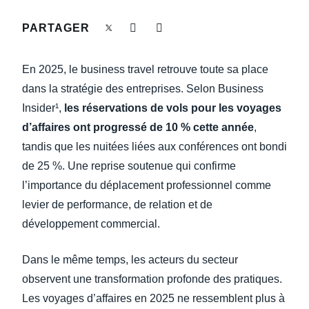
DEVOIR DE PROTECTION
PARTAGER
Finland (English)
FRAIS DE DÉPLACEMENT
Belgium (English)
En 2025, le business travel retrouve toute sa place
España (Español)
dans la stratégie des entreprises. Selon Business
FRAUDE ET CONFORMITÉ
Insider¹,
les réservations de vols pour les voyages
Norway (English)
d’affaires ont progressé de 10 % cette année
,
L’EXPÉRIENCE EMPLOYÉ
tandis que les nuitées liées aux conférences ont bondi
de 25 %. Une reprise soutenue qui confirme
l’importance du déplacement professionnel comme
levier de performance, de relation et de
développement commercial.
Dans le même temps, les acteurs du secteur
observent une transformation profonde des pratiques.
Les voyages d’affaires en 2025 ne ressemblent plus à