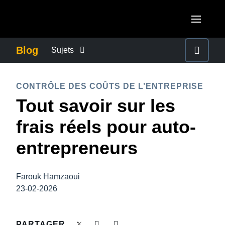
Aller au contenu principal
AMERICAS
Blog
Sujets
United States (English)
ACTUALITÉS DE L’ENTREPRISE
EUROPE
CONTRÔLE DES COÛTS DE L’ENTREPRISE
Canada (English)
Tout savoir sur les
United Kingdom (English)
CONTINUITÉ DES AFFAIRES
ASIA PACIFIC
Canada (Français)
frais réels pour auto-
France (Français)
Australia (English)
México (Español)
CONTRÔLE DES COÛTS DE L’ENTREPRISE
entrepreneurs
Deutschland (Deutsch)
India (English)
Brasil (Português)
Italia (Italiano)
CROISSANCE ET OPTIMISATION
日本（日本語)
Farouk Hamzaoui
Nederlands (English)
23-02-2026
Singapore (English)
DÉVELOPPEMENT DURABLE
Sweden (English)
PARTAGER
Denmark (English)