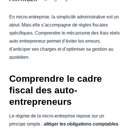
DEVOIR DE PROTECTION
Finland (English)
En micro-entreprise, la simplicité administrative est un
FRAIS DE DÉPLACEMENT
Belgium (English)
atout. Mais elle s’accompagne de règles fiscales
spécifiques. Comprendre le mécanisme des frais réels
España (Español)
FRAUDE ET CONFORMITÉ
auto entrepreneur permet d’éviter les erreurs,
Norway (English)
d’anticiper ses charges et d’optimiser sa gestion au
L’EXPÉRIENCE EMPLOYÉ
quotidien.
Comprendre le cadre
fiscal des auto-
entrepreneurs
Le régime de la micro-entreprise repose sur un
principe simple :
alléger les obligations comptables