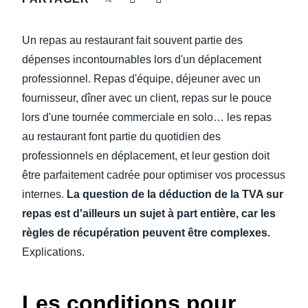
DEVOIR DE PROTECTION
Finland (English)
Un repas au restaurant fait souvent partie des
FRAIS DE DÉPLACEMENT
Belgium (English)
dépenses incontournables lors d'un déplacement
professionnel. Repas d'équipe, déjeuner avec un
España (Español)
FRAUDE ET CONFORMITÉ
fournisseur, dîner avec un client, repas sur le pouce
Norway (English)
lors d'une tournée commerciale en solo… les repas
L’EXPÉRIENCE EMPLOYÉ
au restaurant font partie du quotidien des
professionnels en déplacement, et leur gestion doit
être parfaitement cadrée pour optimiser vos processus
internes.
La question de la déduction de la TVA sur
repas est d'ailleurs un sujet à part entière, car les
règles de récupération peuvent être complexes.
Explications.
Les conditions pour