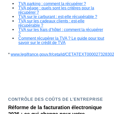
TVA parking : comment la récupérer ?
TVA péage : quels sont les critères pour la
récupérer ?
TVA sur le carburant : est-elle récupérable ?
TVA sur les cadeaux clients : est-elle
récupérable ?
TVA sur les frais d’hôtel : comment la récupérer
?
Comment récupérer la TVA ? Le guide pour tout
savoir sur le crédit de TVA
*
www.legifrance.gouv.fr/ceta/id/CETATEXT00002732830
CONTRÔLE DES COÛTS DE L’ENTREPRISE
Réforme de la facturation électronique