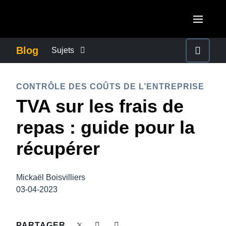
Aller au contenu principal
AMERICAS
Blog
Sujets
United States (English)
ACTUALITÉS DE L’ENTREPRISE
EUROPE
CONTRÔLE DES COÛTS DE L’ENTREPRISE
Canada (English)
TVA sur les frais de
United Kingdom (English)
CONTINUITÉ DES AFFAIRES
ASIA PACIFIC
Canada (Français)
repas : guide pour la
France (Français)
Australia (English)
México (Español)
CONTRÔLE DES COÛTS DE L’ENTREPRISE
récupérer
Deutschland (Deutsch)
India (English)
Brasil (Português)
Italia (Italiano)
CROISSANCE ET OPTIMISATION
日本（日本語)
Mickaël Boisvilliers
Nederlands (English)
03-04-2023
Singapore (English)
DÉVELOPPEMENT DURABLE
Sweden (English)
PARTAGER
Denmark (English)