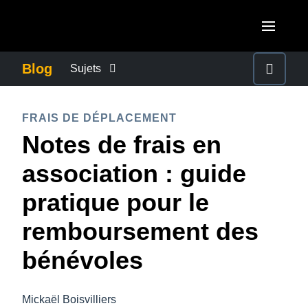
Aller au contenu principal
AMERICAS
Blog
Sujets
United States (English)
ACTUALITÉS DE L’ENTREPRISE
EUROPE
FRAIS DE DÉPLACEMENT
Canada (English)
Notes de frais en
United Kingdom (English)
CONTINUITÉ DES AFFAIRES
ASIA PACIFIC
Canada (Français)
association : guide
France (Français)
Australia (English)
México (Español)
CONTRÔLE DES COÛTS DE L’ENTREPRISE
pratique pour le
Deutschland (Deutsch)
India (English)
Brasil (Português)
remboursement des
Italia (Italiano)
CROISSANCE ET OPTIMISATION
日本（日本語)
Nederlands (English)
bénévoles
Singapore (English)
DÉVELOPPEMENT DURABLE
Sweden (English)
Mickaël Boisvilliers
Denmark (English)