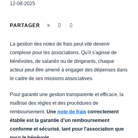
DEVOIR DE PROTECTION
12-08-2025
Finland (English)
FRAIS DE DÉPLACEMENT
Belgium (English)
PARTAGER
España (Español)
FRAUDE ET CONFORMITÉ
La gestion des notes de frais peut vite devenir
Norway (English)
complexe pour les associations. Qu'il s'agisse de
L’EXPÉRIENCE EMPLOYÉ
bénévoles, de salariés ou de dirigeants, chaque
acteur peut être amené à engager des dépenses dans
le cadre de ses missions associatives.
Pour garantir une gestion transparente et efficace, la
maîtrise des règles et des procédures de
remboursement.
Une
note de frais
correctement
établie est la garantie d'un remboursement
conforme et sécurisé, tant pour l'association que
pour le bénévole.