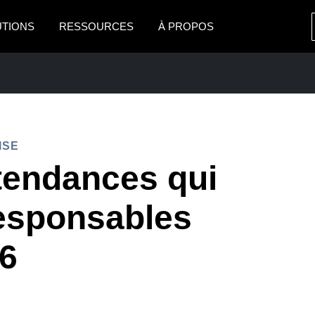
UTIONS
RESSOURCES
À PROPOS
AMERICAS
EUROPE
United States (English)
United Kingdom (Engli
Canada (English)
France (Français)
ISE
Canada (Français)
Deutschland (Deutsch)
tendances qui
México (Español)
Italia (Italiano)
PRISE
responsables
Brasil (Português)
Nederlands (English)
26
Sweden (English)
Denmark (English)
Finland (English)