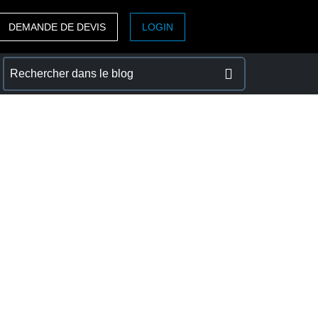
DEMANDE DE DEVIS
LOGIN
ASIA PACIFIC
sh)
Australia (English)
India (English)
日本（日本語)
Singapore (English)