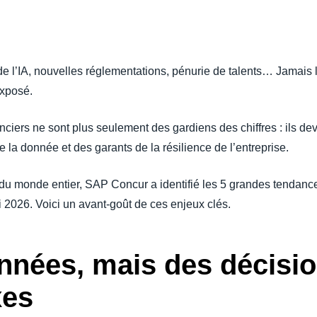
Belgium (English)
España (Español)
 de l’IA, nouvelles réglementations, pénurie de talents… Jamais
Norway (English)
exposé.
nanciers ne sont plus seulement des gardiens des chiffres : ils d
 la donnée et des garants de la résilience de l’entreprise.
du monde entier, SAP Concur a identifié les 5 grandes tendanc
ci 2026. Voici un avant-goût de ces enjeux clés.
onnées, mais des décisi
xes