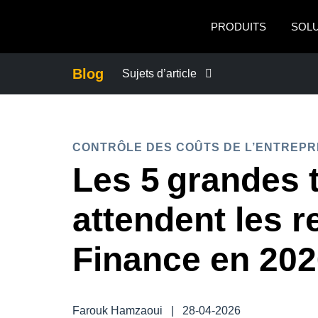
Aller au contenu principal
PRODUITS
SOL
Blog
Sujets d’article
ACTUALITÉS DE L’ENTREPRISE
CONTRÔLE DES COÛTS DE L’ENTREPR
CONTINUITÉ DES AFFAIRES
Les 5 grandes 
CONTRÔLE DES COÛTS DE L’ENTRE
attendent les 
CROISSANCE ET OPTIMISATION
Finance en 20
DÉVELOPPEMENT DURABLE
Farouk Hamzaoui
|
28-04-2026