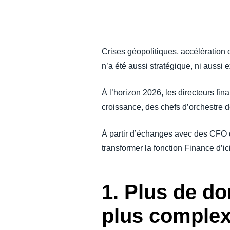
DEVOIR DE PROTECTION
FRAIS DE DÉPLACEMENT
Crises géopolitiques, accélération
n’a été aussi stratégique, ni aussi 
FRAUDE ET CONFORMITÉ
À l’horizon 2026, les directeurs fi
L’EXPÉRIENCE EMPLOYÉ
croissance, des chefs d’orchestre de
À partir d’échanges avec des CFO 
transformer la fonction Finance d’i
1. Plus de d
plus comple