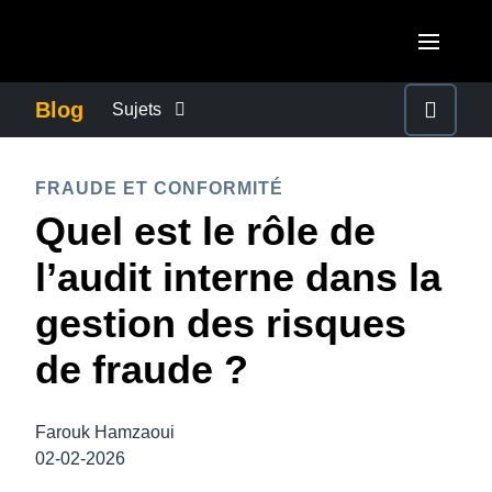
Aller au contenu principal
AMERICAS
Blog
Sujets
United States (English)
ACTUALITÉS DE L’ENTREPRISE
EUROPE
FRAUDE ET CONFORMITÉ
Canada (English)
Quel est le rôle de
United Kingdom (English)
CONTINUITÉ DES AFFAIRES
ASIA PACIFIC
Canada (Français)
l’audit interne dans la
France (Français)
Australia (English)
México (Español)
CONTRÔLE DES COÛTS DE L’ENTREPRISE
gestion des risques
Deutschland (Deutsch)
India (English)
Brasil (Português)
de fraude ?
Italia (Italiano)
CROISSANCE ET OPTIMISATION
日本（日本語)
Nederlands (English)
Singapore (English)
Farouk Hamzaoui
DÉVELOPPEMENT DURABLE
Sweden (English)
02-02-2026
Denmark (English)