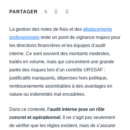
DEVOIR DE PROTECTION
PARTAGER
Finland (English)
FRAIS DE DÉPLACEMENT
Belgium (English)
La gestion des notes de frais et des
déplacements
España (Español)
professionnels
reste un point de vigilance majeur pour
FRAUDE ET CONFORMITÉ
les directions financières et les équipes d’audit
Norway (English)
interne. Ce sont souvent des montants modestes,
L’EXPÉRIENCE EMPLOYÉ
traités en volume, mais qui concentrent une grande
partie des risques lors d’un contrôle URSSAF :
justificatifs manquants, dépenses hors politique,
remboursements assimilables à des avantages en
nature ou indemnités mal encadrées.
Dans ce contexte,
l’audit interne joue un rôle
concret et opérationnel
. Il ne s’agit pas seulement
de vérifier que les règles existent, mais de s’assurer