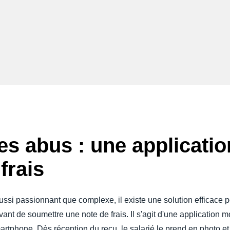
les abus : une applicati
frais
aussi passionnant que complexe, il existe une solution efficace p
nt de soumettre une note de frais. Il s'agit d'une application mo
tphone. Dès réception du reçu, le salarié le prend en photo et 