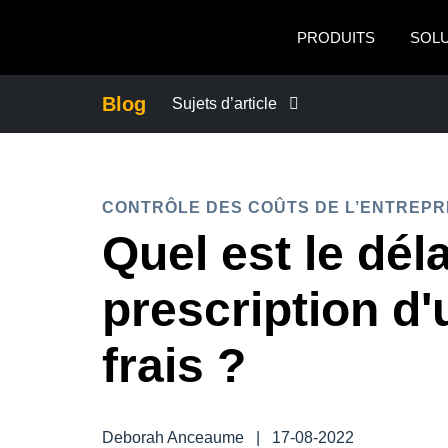
Aller au contenu principal
PRODUITS
SOL
Blog
Sujets d’article
ACTUALITÉS DE L’ENTREPRISE
CONTRÔLE DES COÛTS DE L’ENTREPR
CONTINUITÉ DES AFFAIRES
Quel est le dél
CONTRÔLE DES COÛTS DE L’ENTRE
prescription d'
CROISSANCE ET OPTIMISATION
frais ?
DÉVELOPPEMENT DURABLE
Deborah Anceaume
|
17-08-2022