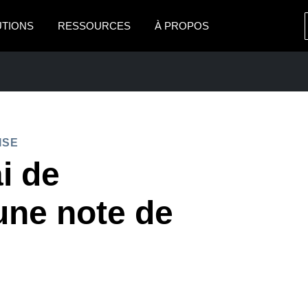
UTIONS
RESSOURCES
À PROPOS
AMERICAS
EUROPE
United States (English)
United Kingdom (Engli
Canada (English)
France (Français)
ISE
Canada (Français)
Deutschland (Deutsch)
ai de
México (Español)
Italia (Italiano)
PRISE
une note de
Brasil (Português)
Nederlands (English)
Sweden (English)
Denmark (English)
Finland (English)