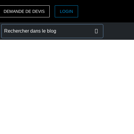
DEMANDE DE DEVIS
LOGIN
ASIA PACIFIC
sh)
Australia (English)
India (English)
日本（日本語)
Singapore (English)