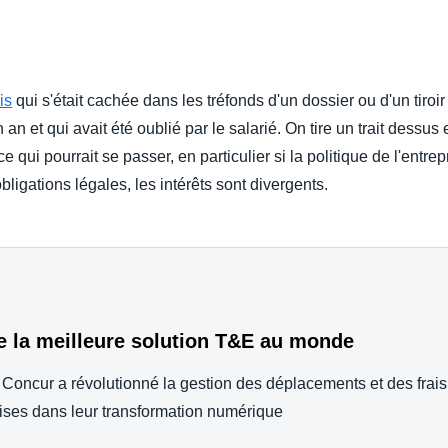
Belgium (English)
España (Español)
is
qui s'était cachée dans les tréfonds d'un dossier ou d'un tir
Norway (English)
 an et qui avait été oublié par le salarié. On tire un trait dess
qui pourrait se passer, en particulier si la politique de l'entrep
obligations légales, les intérêts sont divergents.
e la meilleure solution T&E au monde
ncur a révolutionné la gestion des déplacements et des frais
ises dans leur transformation numérique