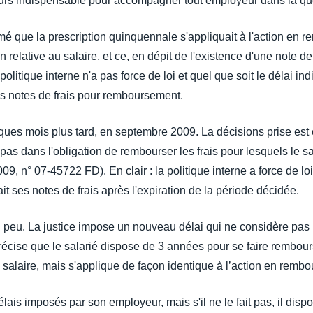
jours indispensable pour accompagner tout employeur dans la que
é que la prescription quinquennale s'appliquait à l'action en 
 relative au salaire, et ce, en dépit de l'existence d'une note d
la politique interne n'a pas force de loi et quel que soit le délai 
s notes de frais pour remboursement.
lques mois plus tard, en septembre 2009. La décisions prise est
pas dans l'obligation de rembourser les frais pour lesquels le sa
, n° 07-45722 FD). En clair : la politique interne a force de loi
t ses notes de frais après l'expiration de la période décidée.
n peu. La justice impose un nouveau délai qui ne considère pas l
écise que le salarié dispose de 3 années pour se faire rembours
u salaire, mais s'applique de façon identique à l’action en remb
élais imposés par son employeur, mais s'il ne le fait pas, il disp