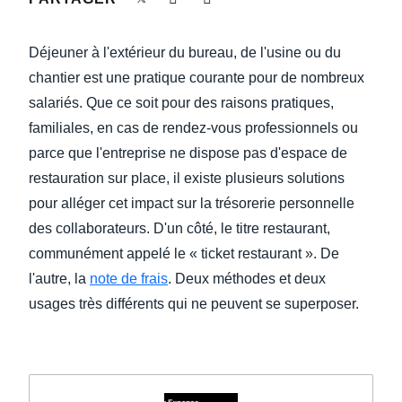
DEVOIR DE PROTECTION
Finland (English)
Déjeuner à l'extérieur du bureau, de l'usine ou du
FRAIS DE DÉPLACEMENT
Belgium (English)
chantier est une pratique courante pour de nombreux
salariés. Que ce soit pour des raisons pratiques,
España (Español)
FRAUDE ET CONFORMITÉ
familiales, en cas de rendez-vous professionnels ou
Norway (English)
parce que l'entreprise ne dispose pas d'espace de
L’EXPÉRIENCE EMPLOYÉ
restauration sur place, il existe plusieurs solutions
pour alléger cet impact sur la trésorerie personnelle
des collaborateurs. D'un côté, le titre restaurant,
communément appelé le « ticket restaurant ». De
l'autre, la
note de frais
. Deux méthodes et deux
usages très différents qui ne peuvent se superposer.