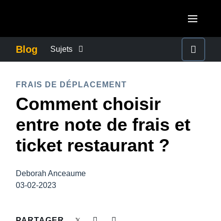
Aller au contenu principal
AMERICAS
Blog
Sujets
United States (English)
ACTUALITÉS DE L’ENTREPRISE
EUROPE
FRAIS DE DÉPLACEMENT
Canada (English)
Comment choisir
United Kingdom (English)
CONTINUITÉ DES AFFAIRES
ASIA PACIFIC
Canada (Français)
entre note de frais et
France (Français)
Australia (English)
México (Español)
CONTRÔLE DES COÛTS DE L’ENTREPRISE
ticket restaurant ?
Deutschland (Deutsch)
India (English)
Brasil (Português)
Italia (Italiano)
CROISSANCE ET OPTIMISATION
日本（日本語)
Deborah Anceaume
Nederlands (English)
03-02-2023
Singapore (English)
DÉVELOPPEMENT DURABLE
Sweden (English)
PARTAGER
Denmark (English)