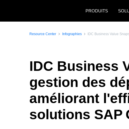
Aller au contenu principal
PRODUITS
SOL
Resource Center
Infographies
IDC Business Value Snapsho
IDC Business V
gestion des dé
améliorant l'eff
solutions SAP