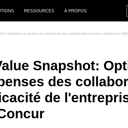
UTIONS
RESSOURCES
À PROPOS
AMERICAS
EUROPE
t: Optimisez la gestion des dépenses des collaborateurs tout en améliorant l'effic
United States (English)
United Kingdom (Engli
Canada (English)
France (Français)
alue Snapshot: Opt
Canada (Français)
Deutschland (Deutsch)
México (Español)
Italia (Italiano)
penses des collabor
Brasil (Português)
Nederlands (English)
icacité de l'entrepri
Sweden (English)
 Concur
Denmark (English)
Finland (English)