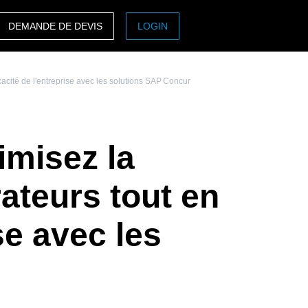
DEMANDE DE DEVIS
LOGIN
ASIA PACIFIC
acité de l'entreprise avec les solutions SAP Concur
sh)
Australia (English)
India (English)
imisez la
日本（日本語)
Singapore (English)
ateurs tout en
se avec les