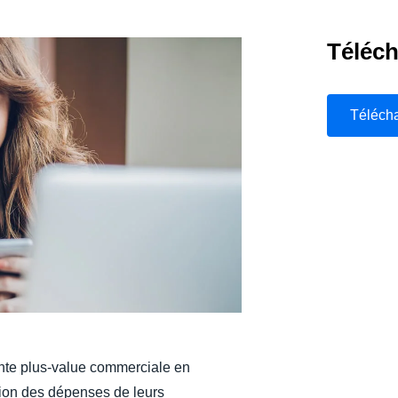
Belgium (English)
Téléch
España (Español)
Norway (English)
Téléch
ante plus-value commerciale en
tion des dépenses de leurs