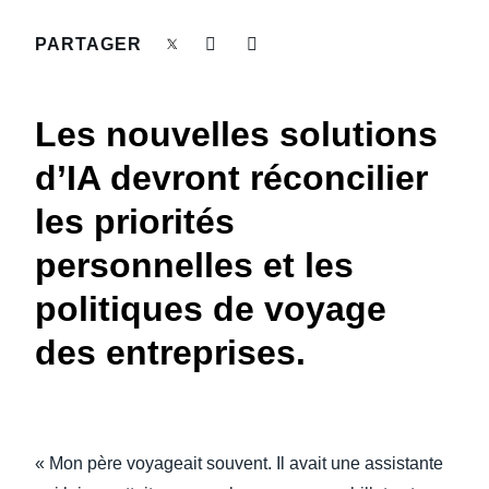
DEVOIR DE PROTECTION
PARTAGER
Finland (English)
FRAIS DE DÉPLACEMENT
Belgium (English)
Les nouvelles solutions
España (Español)
FRAUDE ET CONFORMITÉ
d’IA devront réconcilier
Norway (English)
les priorités
L’EXPÉRIENCE EMPLOYÉ
personnelles et les
politiques de voyage
des entreprises.
« Mon père voyageait souvent. Il avait une assistante