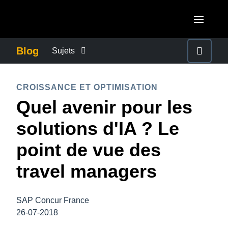
Aller au contenu principal
AMERICAS
Blog
Sujets
United States (English)
ACTUALITÉS DE L’ENTREPRISE
EUROPE
CROISSANCE ET OPTIMISATION
Canada (English)
Quel avenir pour les
United Kingdom (English)
CONTINUITÉ DES AFFAIRES
ASIA PACIFIC
Canada (Français)
solutions d'IA ? Le
France (Français)
Australia (English)
México (Español)
CONTRÔLE DES COÛTS DE L’ENTREPRISE
point de vue des
Deutschland (Deutsch)
India (English)
Brasil (Português)
travel managers
Italia (Italiano)
CROISSANCE ET OPTIMISATION
日本（日本語)
Nederlands (English)
Singapore (English)
SAP Concur France
DÉVELOPPEMENT DURABLE
Sweden (English)
26-07-2018
Denmark (English)