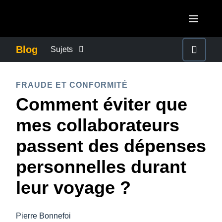
Aller au contenu principal
AMERICAS
Blog
Sujets
United States (English)
ACTUALITÉS DE L’ENTREPRISE
EUROPE
FRAUDE ET CONFORMITÉ
Canada (English)
Comment éviter que
United Kingdom (English)
CONTINUITÉ DES AFFAIRES
ASIA PACIFIC
Canada (Français)
mes collaborateurs
France (Français)
Australia (English)
México (Español)
CONTRÔLE DES COÛTS DE L’ENTREPRISE
passent des dépenses
Deutschland (Deutsch)
India (English)
Brasil (Português)
personnelles durant
Italia (Italiano)
CROISSANCE ET OPTIMISATION
日本（日本語)
Nederlands (English)
leur voyage ?
Singapore (English)
DÉVELOPPEMENT DURABLE
Sweden (English)
Pierre Bonnefoi
Denmark (English)