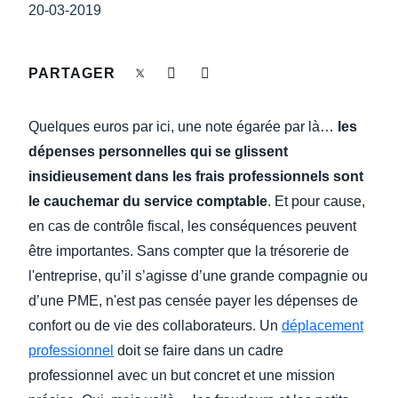
DEVOIR DE PROTECTION
20-03-2019
Finland (English)
FRAIS DE DÉPLACEMENT
Belgium (English)
PARTAGER
España (Español)
FRAUDE ET CONFORMITÉ
Quelques euros par ici, une note égarée par là…
les
Norway (English)
dépenses personnelles qui se glissent
L’EXPÉRIENCE EMPLOYÉ
insidieusement dans les frais professionnels sont
le cauchemar du service comptable
. Et pour cause,
en cas de contrôle fiscal, les conséquences peuvent
être importantes. Sans compter que la trésorerie de
l'entreprise, qu’il s’agisse d’une grande compagnie ou
d’une PME, n'est pas censée payer les dépenses de
confort ou de vie des collaborateurs. Un
déplacement
professionnel
doit se faire dans un cadre
professionnel avec un but concret et une mission