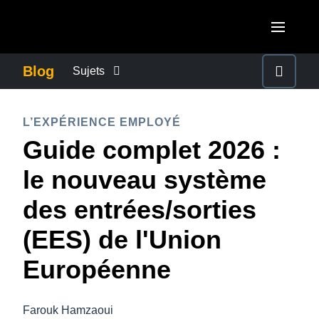
Aller au contenu principal
AMERICAS
Blog
Sujets
United States (English)
ACTUALITÉS DE L’ENTREPRISE
EUROPE
L’EXPÉRIENCE EMPLOYÉ
Canada (English)
Guide complet 2026 :
United Kingdom (English)
CONTINUITÉ DES AFFAIRES
ASIA PACIFIC
Canada (Français)
le nouveau système
France (Français)
Australia (English)
México (Español)
CONTRÔLE DES COÛTS DE L’ENTREPRISE
des entrées/sorties
Deutschland (Deutsch)
India (English)
Brasil (Português)
(EES) de l'Union
Italia (Italiano)
CROISSANCE ET OPTIMISATION
日本（日本語)
Nederlands (English)
Européenne
Singapore (English)
DÉVELOPPEMENT DURABLE
Sweden (English)
Farouk Hamzaoui
Denmark (English)