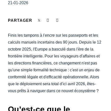
DEVOIR DE PROTECTION
21-01-2026
Finland (English)
FRAIS DE DÉPLACEMENT
Belgium (English)
PARTAGER
España (Español)
FRAUDE ET CONFORMITÉ
Finis les tampons à l'encre sur les passeports et les
Norway (English)
calculs manuels incertains des 90 jours. Depuis le 12
L’EXPÉRIENCE EMPLOYÉ
octobre 2025, l'Europe a basculé dans l'ère de la
frontière intelligente. Pour les voyageurs d'affaires et
les directions financières, ce changement n'est pas
qu'une simple formalité technique : c'est un enjeu de
conformité légale et d'efficacité opérationnelle. Alors
que le déploiement sera total d'ici avril 2026, êtes-
vous prêts à naviguer dans ce nouvel écosystème ?
Qu’est-ce que le