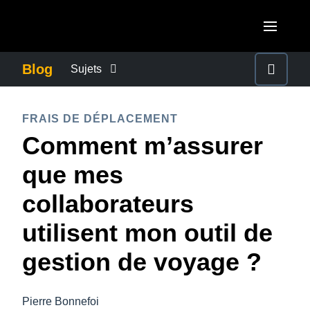
Aller au contenu principal
AMERICAS
Blog
Sujets
United States (English)
ACTUALITÉS DE L’ENTREPRISE
EUROPE
FRAIS DE DÉPLACEMENT
Canada (English)
Comment m’assurer
United Kingdom (English)
CONTINUITÉ DES AFFAIRES
ASIA PACIFIC
Canada (Français)
que mes
France (Français)
Australia (English)
México (Español)
CONTRÔLE DES COÛTS DE L’ENTREPRISE
collaborateurs
Deutschland (Deutsch)
India (English)
Brasil (Português)
utilisent mon outil de
Italia (Italiano)
CROISSANCE ET OPTIMISATION
日本（日本語)
Nederlands (English)
gestion de voyage ?
Singapore (English)
DÉVELOPPEMENT DURABLE
Sweden (English)
Pierre Bonnefoi
Denmark (English)