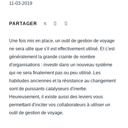
DEVOIR DE PROTECTION
11-03-2019
Finland (English)
FRAIS DE DÉPLACEMENT
Belgium (English)
PARTAGER
España (Español)
FRAUDE ET CONFORMITÉ
Une fois mis en place, un outil de gestion de voyage
Norway (English)
ne sera utile que s'il est effectivement utilisé. Et c'est
L’EXPÉRIENCE EMPLOYÉ
généralement la grande crainte de nombre
d'organisations : investir dans un nouveau système
qui ne sera finalement pas ou peu utilisé. Les
habitudes anciennes et la résistance au changement
sont de puissants catalyseurs d'inertie.
Heureusement, il existe aussi des leviers vous
permettant d'inciter vos collaborateurs à utiliser un
outil de gestion de voyage.