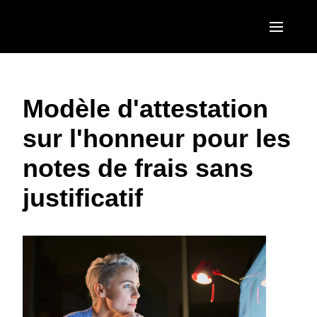
Aller au contenu principal
AMERICAS
Modèle d'attestation
United States (English)
EUROPE
sur l'honneur pour les
Canada (English)
United Kingdom (English)
ASIA PACIFIC
notes de frais sans
Canada (Français)
France (Français)
Australia (English)
México (Español)
justificatif
Deutschland (Deutsch)
India (English)
Brasil (Português)
Italia (Italiano)
日本（日本語)
Nederlands (English)
Singapore (English)
Sweden (English)
Denmark (English)