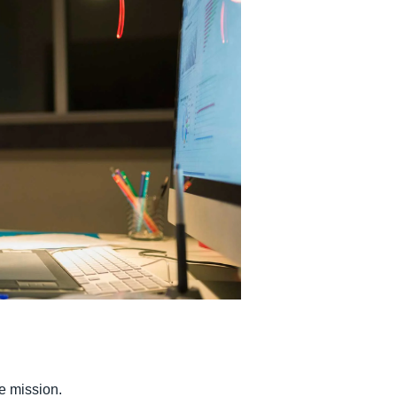
Belgium (English)
España (Español)
Norway (English)
e mission.