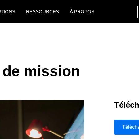
UTIONS
RESSOURCES
À PROPOS
AMERICAS
EUROPE
United States (English)
United Kingdom (Engli
Canada (English)
France (Français)
 de mission
Canada (Français)
Deutschland (Deutsch)
México (Español)
Italia (Italiano)
Brasil (Português)
Nederlands (English)
Téléch
Sweden (English)
Denmark (English)
Téléch
Finland (English)