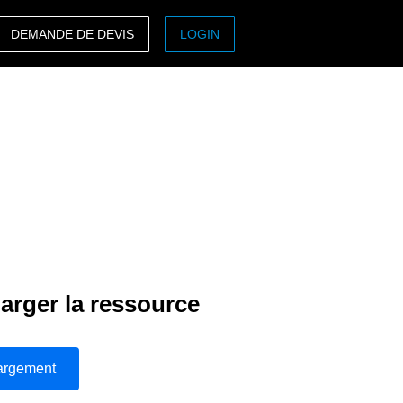
DEMANDE DE DEVIS
LOGIN
ASIA PACIFIC
sh)
Australia (English)
India (English)
日本（日本語)
Singapore (English)
arger la ressource
argement