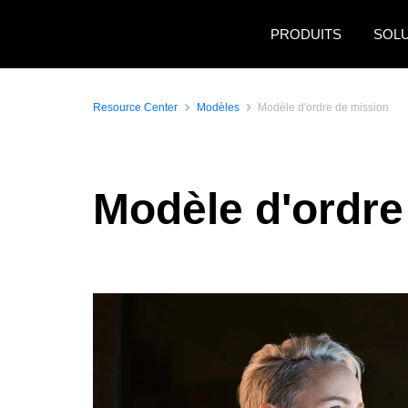
Aller au contenu principal
PRODUITS
SOL
Resource Center
Modèles
Modèle d'ordre de mission
Modèle d'ordre