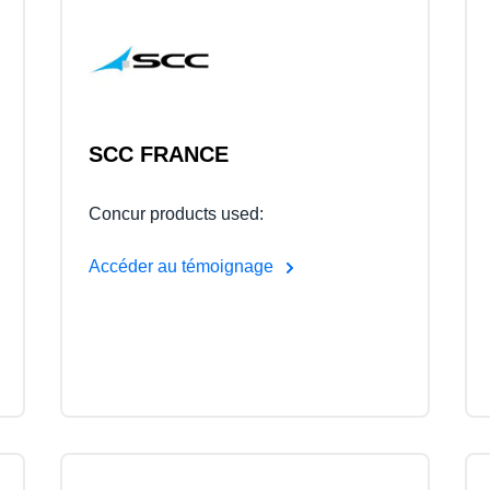
Belgium (English)
España (Español)
Norway (English)
SCC FRANCE
Concur products used:
Accéder au témoignage