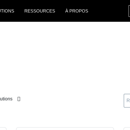
UTIONS
RESSOURCES
À PROPOS
AMERICAS
EUROPE
United States (English)
United Kingdom (Engli
Canada (English)
France (Français)
Canada (Français)
Deutschland (Deutsch)
México (Español)
Italia (Italiano)
Brasil (Português)
Nederlands (English)
utions
Sweden (English)
Denmark (English)
Finland (English)