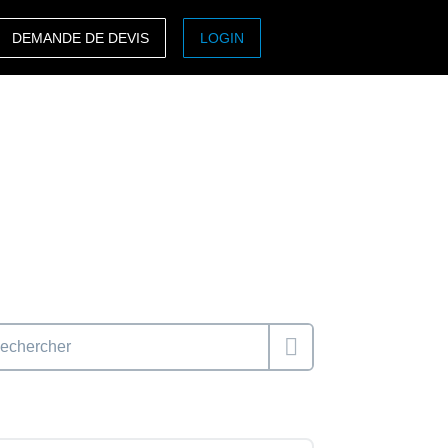
DEMANDE DE DEVIS
LOGIN
ASIA PACIFIC
sh)
Australia (English)
India (English)
日本（日本語)
Singapore (English)