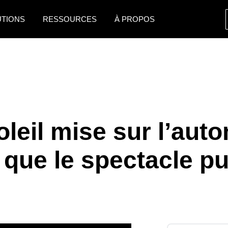
UTIONS
RESSOURCES
À PROPOS
AMERICAS
EUROPE
United States (English)
United Kingdom (Engli
Canada (English)
France (Français)
Canada (Français)
Deutschland (Deutsch)
leil mise sur l’aut
México (Español)
Italia (Italiano)
que le spectacle pu
Brasil (Português)
Nederlands (English)
Sweden (English)
Denmark (English)
Finland (English)