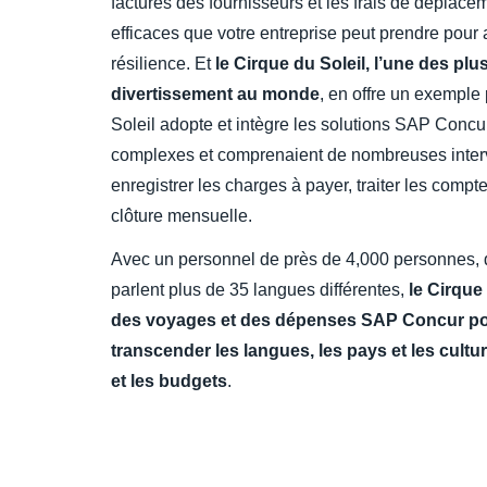
factures des fournisseurs et les frais de déplace
efficaces que votre entreprise peut prendre pour 
résilience. Et
le Cirque du Soleil, l’une des pl
divertissement au monde
, en offre un exemple
Soleil adopte et intègre les solutions SAP Concu
complexes et comprenaient de nombreuses interv
enregistrer les charges à payer, traiter les comp
clôture mensuelle.
Avec un personnel de près
de 4,000 personnes, d
parlent plus de 35 langues différentes,
le Cirque 
des voyages et des dépenses SAP Concur pou
transcender les langues, les pays et les cultu
et les budgets
.