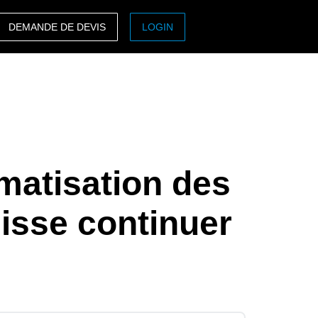
DEMANDE DE DEVIS
LOGIN
ASIA PACIFIC
sh)
Australia (English)
India (English)
日本（日本語)
omatisation des
Singapore (English)
isse continuer