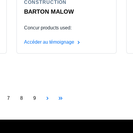
CONSTRUCTION
BARTON MALOW
Concur products used:
Accéder au témoignage
Page suivante
Dernière page
age
Page
Page
Page
urante
7
8
9