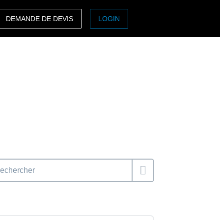
DEMANDE DE DEVIS
LOGIN
ASIA PACIFIC
sh)
Australia (English)
India (English)
日本（日本語)
Singapore (English)