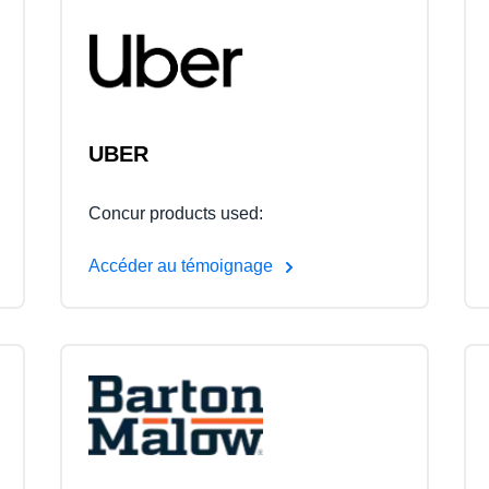
Belgium (English)
España (Español)
Norway (English)
UBER
Concur products used:
Accéder au témoignage