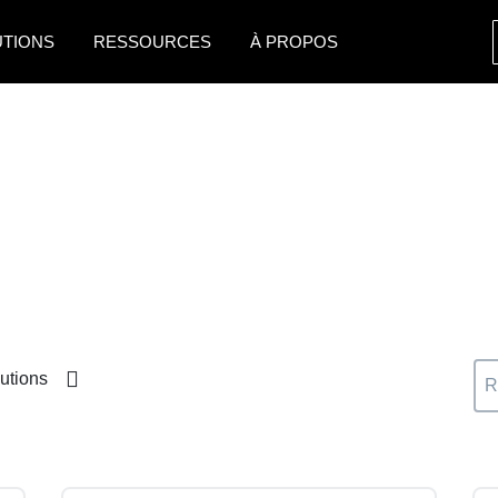
UTIONS
RESSOURCES
À PROPOS
AMERICAS
EUROPE
United States (English)
United Kingdom (Engli
Canada (English)
France (Français)
Canada (Français)
Deutschland (Deutsch)
México (Español)
Italia (Italiano)
Brasil (Português)
Nederlands (English)
utions
Sweden (English)
Denmark (English)
Finland (English)