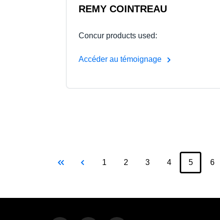
REMY COINTREAU
Concur products used:
Accéder au témoignage
Pagination
Première page
Page précédente
Page
Page
Page
Page
P
1
2
3
4
5
Page co
6