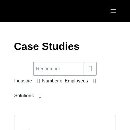
Aller au contenu principal
AMERICAS
United States (English)
Case Studies
EUROPE
Canada (English)
United Kingdom (English)
ASIA PACIFIC
Canada (Français)
France (Français)
Australia (English)
México (Español)
Industrie
Number of Employees
Deutschland (Deutsch)
India (English)
Brasil (Português)
Italia (Italiano)
Solutions
日本（日本語)
Nederlands (English)
Singapore (English)
Sweden (English)
Denmark (English)