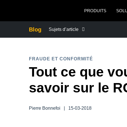
Aller au contenu principal
PRODUITS
SOL
Blog
Sujets d’article
ACTUALITÉS DE L’ENTREPRISE
FRAUDE ET CONFORMITÉ
CONTINUITÉ DES AFFAIRES
Tout ce que vo
CONTRÔLE DES COÛTS DE L’ENTRE
savoir sur le 
CROISSANCE ET OPTIMISATION
Pierre Bonnefoi
|
15-03-2018
DÉVELOPPEMENT DURABLE