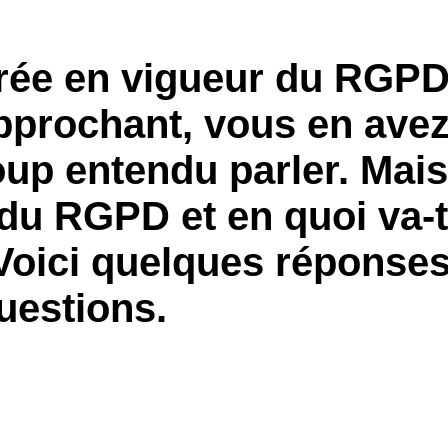
Belgium (English)
trée en vigueur du RGP
España (Español)
Norway (English)
approchant, vous en ave
p entendu parler. Mais 
du RGPD et en quoi va-t
Voici quelques réponses
uestions.