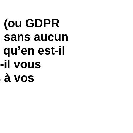
D (ou GDPR
z sans aucun
qu’en est-il
-il vous
 à vos