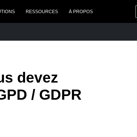
UTIONS
RESSOURCES
À PROPOS
AMERICAS
EUROPE
United States (English)
United Kingdom (Engli
Canada (English)
France (Français)
Canada (Français)
Deutschland (Deutsch)
us devez
México (Español)
Italia (Italiano)
PRISE
RGPD / GDPR
Brasil (Português)
Nederlands (English)
Sweden (English)
Denmark (English)
Finland (English)