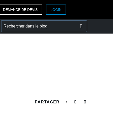
DEMANDE DE DEVIS
LOGIN
ASIA PACIFIC
sh)
Australia (English)
India (English)
日本（日本語)
Singapore (English)
PARTAGER