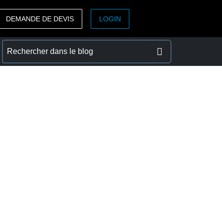
DEMANDE DE DEVIS
LOGIN
ASIA PACIFIC
sh)
Australia (English)
India (English)
日本（日本語)
Singapore (English)