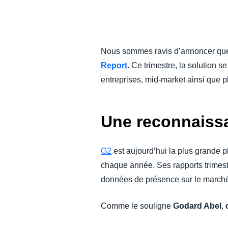
DEVOIR DE PROTECTION
FRAIS DE DÉPLACEMENT
Nous sommes ravis d’annoncer q
Report
. Ce trimestre, la solution 
FRAUDE ET CONFORMITÉ
entreprises, mid-market ainsi que p
L’EXPÉRIENCE EMPLOYÉ
Une reconnaissa
G2
est aujourd’hui la plus grande p
chaque année. Ses rapports trimest
données de présence sur le march
Comme le souligne
Godard Abel
,