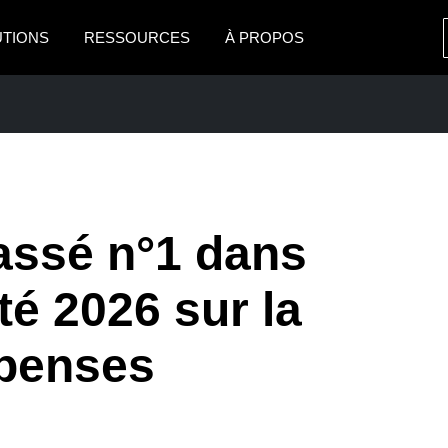
UTIONS
RESSOURCES
À PROPOS
AMERICAS
EUROPE
United States (English)
United Kingdom (Engli
Canada (English)
France (Français)
Canada (Français)
Deutschland (Deutsch)
assé n°1 dans
México (Español)
Italia (Italiano)
PRISE
té 2026 sur la
Brasil (Português)
Nederlands (English)
épenses
Sweden (English)
Denmark (English)
Finland (English)