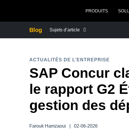
Aller au contenu principal
PRODUITS
SOL
Blog
Sujets d’article
ACTUALITÉS DE L’ENTREPRISE
ACTUALITÉS DE L’ENTREPRISE
CONTINUITÉ DES AFFAIRES
SAP Concur cl
CONTRÔLE DES COÛTS DE L’ENTRE
le rapport G2 É
CROISSANCE ET OPTIMISATION
gestion des d
DÉVELOPPEMENT DURABLE
Farouk Hamzaoui
|
02-06-2026