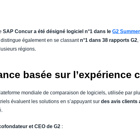
Belgium (English)
España (Español)
ue
SAP Concur a été désigné logiciel n°1 dans le
G2 Summer
Norway (English)
se distingue également en se classant
n°1 dans 38 rapports G2
,
lusieurs régions.
nce basée sur l’expérience c
lateforme mondiale de comparaison de logiciels, utilisée par pl
riels évaluent les solutions en s’appuyant sur
des avis clients
é.
cofondateur et CEO de G2
: